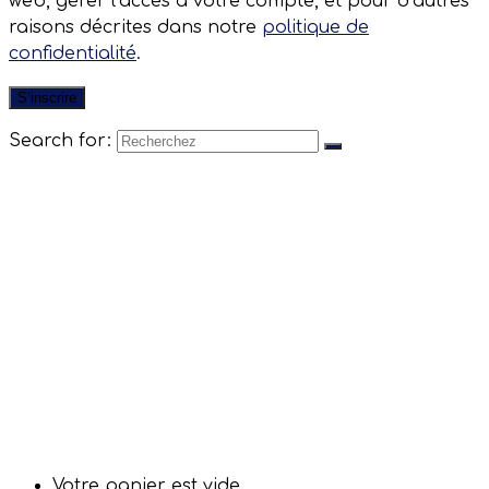
web, gérer l’accès à votre compte, et pour d’autres
raisons décrites dans notre
politique de
confidentialité
.
S’inscrire
Search for:
Catalogue
la pépinière
Qui sommes-nous ?
Fonctionnement des ventes
Expéditions
Bons cadeaux
Partenaires
Contact
Conseils
Porte-greffes et variétés
Plantation, entretien, protection
Prestations
Se connecter
Votre panier est vide.