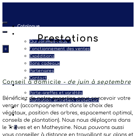
Catalogue
la pépinière
Prestations
Qui sommes-nous ?
Fonctionnement des ventes
0
Expéditions
Bons cadeaux
Partenaires
Contact
Conseil à domicile
- de juin à septembre
Conseils
Porte-greffes et variétés
Bénéficiez de notre expertise pour concevoir votre
Plantation, entretien, protection
verger (accompagnement dans le choix des
Prestations
végétaux, position des arbres, espacement optimal,
Se connecter
conseils de plantation). Nous nous déplaçons dans
le Trièves et en Matheysine. Nous pouvons aussi
0
vous conseiller à distance en travaillant sur plans et