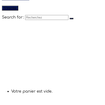
S’inscrire
Search for:
Catalogue
la pépinière
Qui sommes-nous ?
Fonctionnement des ventes
Expéditions
Bons cadeaux
Partenaires
Contact
Conseils
Porte-greffes et variétés
Plantation, entretien, protection
Prestations
Se connecter
Votre panier est vide.