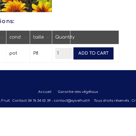
ions:
cond.
taille
Quantity
€
pot
P8
ADD TO CART
Accueil
Garantie des végétaux
 Fruit . Contact: 04 76 34 02 39 - contact@sylvefruit.fr . Tous droits réservés . 