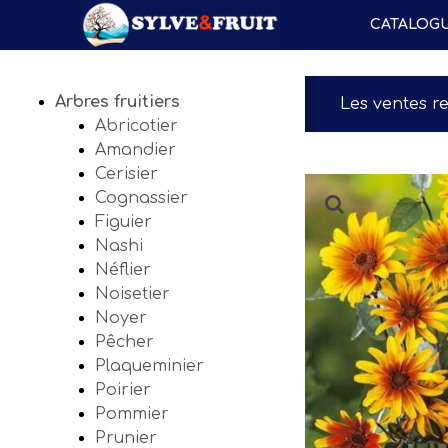
CATALOG
Arbres fruitiers
Les ventes r
Abricotier
Amandier
Cerisier
Cognassier
Figuier
Nashi
Néflier
Noisetier
Noyer
Pêcher
Plaqueminier
Poirier
Pommier
Prunier