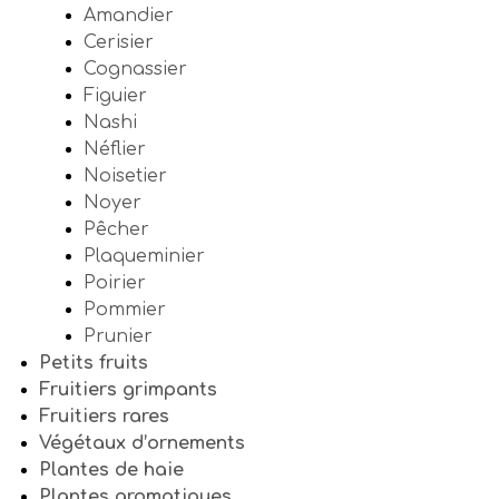
Amandier
Cerisier
Cognassier
Figuier
Nashi
Néflier
Noisetier
Noyer
Pêcher
Plaqueminier
Poirier
Pommier
Prunier
Petits fruits
Fruitiers grimpants
Fruitiers rares
Végétaux d’ornements
Plantes de haie
Plantes aromatiques