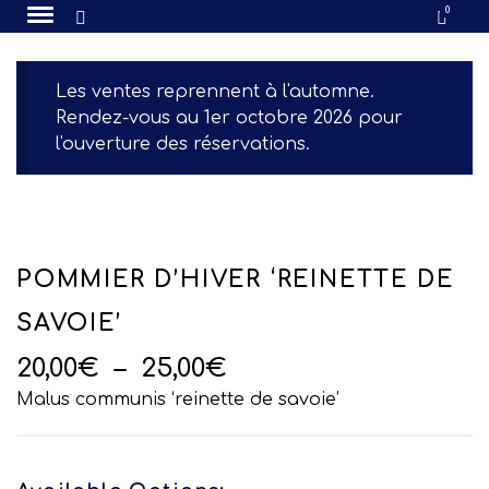
0
Les ventes reprennent à l'automne.
Rendez-vous au 1er octobre 2026 pour
l'ouverture des réservations.
POMMIER D’HIVER ‘REINETTE DE
SAVOIE’
Plage
20,00
€
–
25,00
€
de
Malus communis ‘reinette de savoie’
prix :
20,00€
à