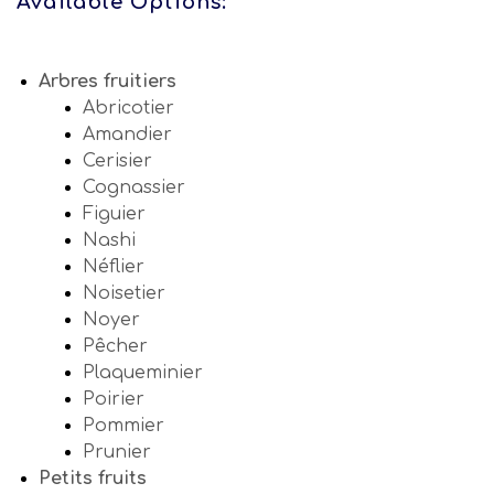
Available Options:
25,00€
Arbres fruitiers
Abricotier
Amandier
Cerisier
Cognassier
Figuier
Nashi
Néflier
Noisetier
Noyer
Pêcher
Plaqueminier
Poirier
Pommier
Prunier
Petits fruits