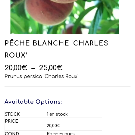
PÊCHE BLANCHE ‘CHARLES
ROUX’
Plage
20,00
€
–
25,00
€
de
Prunus persica ‘Charles Roux’
prix :
20,00€
à
Available Options:
25,00€
1 en stock
20,00
€
Racines nues